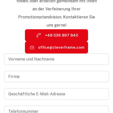
finden, oder arbeiten gemeinsam mit Ihnen
an der Verfeinerung Ihrer
Promotionsstandvision. Kontaktieren Sie
uns gerne!
+48 536 897 840
office@cleverframe.com
Vorname
und
Nachname
*
Firma
*
Geschäftliche
E-
Mail-
Adresse
*
Telefonnummer
*