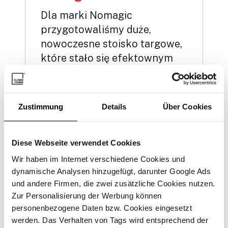
Dla marki Nomagic
przygotowaliśmy duże,
nowoczesne stoisko targowe,
które stało się efektownym
tłem dla prezentacji
innowacyjnych robotów
magazynowych. Centralnym
Zustimmung
Details
Über Cookies
elementem zabudowy był
wkomponowany ekran LED,
przyciągający uwagę
Diese Webseite verwendet Cookies
odwiedzających z daleka.
Wir haben im Internet verschiedene Cookies und
Nowoczesność podkreśliliśmy
dynamische Analysen hinzugefügt, darunter Google Ads
und andere Firmen, die zwei zusätzliche Cookies nutzen.
dzięki białym, połyskującym
Zur Personalisierung der Werbung können
panelom zestawionym z
personenbezogene Daten bzw. Cookies eingesetzt
podświetlanymi kolorami
werden. Das Verhalten von Tags wird entsprechend der