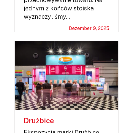
przechowywanie towaru. Na
jednym z końców stoiska
wyznaczyliśmy…
Dezember 9, 2025
Drużbice
Ekspozycja marki Drużbice