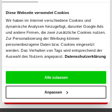
Deine
Nachricht
Diese Webseite verwendet Cookies
*
Wir haben im Internet verschiedene Cookies und
dynamische Analysen hinzugefügt, darunter Google Ads
und andere Firmen, die zwei zusätzliche Cookies nutzen.
Zur Personalisierung der Werbung können
Consent
Ich stimme der Verarbeitung meiner
personenbezogene Daten bzw. Cookies eingesetzt
*
personenbezogenen Daten durch Clever Frame sp.
werden. Das Verhalten von Tags wird entsprechend der
z o.o., mit Sitz in Wrocław, ul. Wałbrzyska 1A, Polen
Auswahl des Nutzers angepasst.
Datenschutzerklärung
zu, und zwar für den Zweck und in dem Umfang, der
für die Bearbeitung dieser Anfrage erforderlich
ist. Ich habe die Informationen zur Verarbeitung
meiner personenbezogenen
Daten
in den
Alle zulassen
Nutzungsbedingungen des Dienstes zur Kenntnis
genommen.
Anpassen
Senden