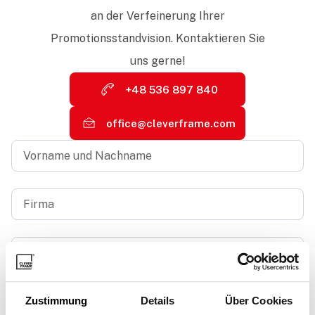
an der Verfeinerung Ihrer
Promotionsstandvision. Kontaktieren Sie
uns gerne!
+48 536 897 840
office@cleverframe.com
Vorname
und
Nachname
*
Firma
*
Geschäftliche
E-
Mail-
Adresse
*
Telefonnummer
Zustimmung
Details
Über Cookies
*